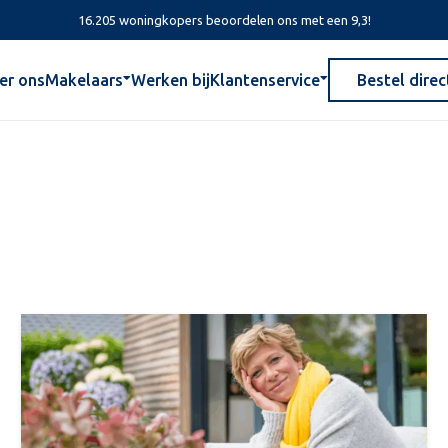
16.205 woningkopers beoordelen ons met een 9,3!
er ons
Makelaars
Werken bij
Klantenservice
Bestel direc