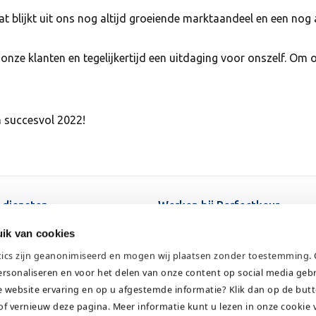
at blijkt uit ons nog altijd groeiende marktaandeel en een nog
 onze klanten en tegelijkertijd een uitdaging voor onszelf. Om
n succesvol 2022!
 diensten
Werken bij Perfectkeur
ten
Over Perfectkeur
ik van cookies
ten
Veelgestelde vragen
tics zijn geanonimiseerd en mogen wij plaatsen zonder toestemming
.
Kennisbank
ersonaliseren en voor het delen van onze content op social media geb
he diensten
Contact
e website ervaring en op u afgestemde informatie? Klik dan op de but
of vernieuw deze pagina. Meer informatie kunt u lezen in onze
cookie 