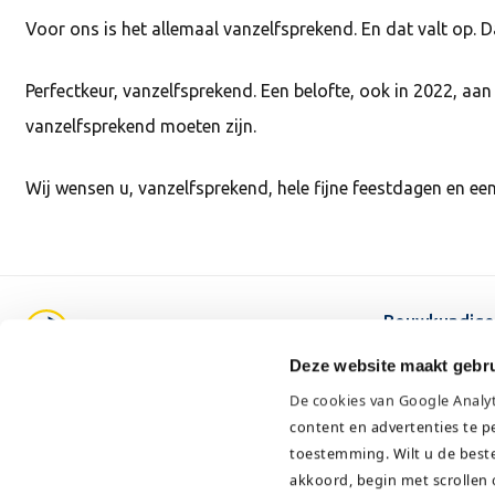
Voor ons is het allemaal vanzelfsprekend. En dat valt op. D
Perfectkeur, vanzelfsprekend. Een belofte, ook in 2022, aan
vanzelfsprekend moeten zijn.
Wij wensen u, vanzelfsprekend, hele fijne feestdagen en ee
Bouwkundige
Energiediens
Deze website maakt gebru
Asbest diens
Pruimendijk 137
De cookies van Google Analy
Onderhoud
content en advertenties te p
Specialistisc
2989 AH Ridderkerk
toestemming.
Wilt u de best
KvK: 24397277
akkoord, begin met scrollen 