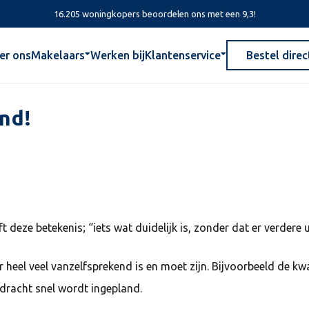
16.205 woningkopers beoordelen ons met een 9,3!
er ons
Makelaars
Werken bij
Klantenservice
Bestel direc
nd!
ze betekenis; “iets wat duidelijk is, zonder dat er verdere ui
 heel veel vanzelfsprekend is en moet zijn. Bijvoorbeeld de kw
dracht snel wordt ingepland.