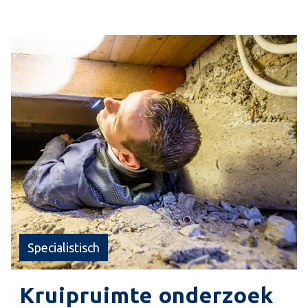
plaatsen. De duurzame apparatuur en
instrumenten, welke worden gebruikt voor de
inspecties, hebben een op afstand bestuurbare
top. In deze top zit een video plus fotocamera en
een lichtpunt welke wordt gevoed met een
externe lichtbron. Doordat de top kan
manoeuvreren kunnen inspecties zeer
nauwkeurig worden uitgevoerd.
Specialistisch
Kruipruimte onderzoek