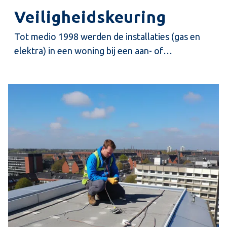
Veiligheidskeuring
Tot medio 1998 werden de installaties (gas en
elektra) in een woning bij een aan- of
verkoopsituatie altijd gekeurd door de
energiebedrijven. Hierdoor bleef de kwaliteit van
de installaties op peil, omdat er bij gevonden
gebreken direct maatregelen genomen moesten
worden door de eigenaar. De energiebedrijven
sloten anders een woning niet aan op de
energievoorzieningen. Door de privatisering van
deze bedrijven en veranderde wetgeving van de
overheid is deze controle helemaal weggevallen
en is de staat en toestand van de installaties in de
woning geheel voor rekening, risico en
verantwoording van de eigenaar.