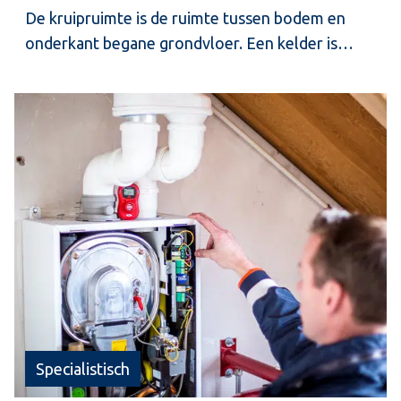
De kruipruimte is de ruimte tussen bodem en
onderkant begane grondvloer. Een kelder is
feitelijk een bijzondere vorm van een
kruipruimte. Voor een gezond binnenklimaat is
het essentieel dat geen vocht en schadelijke
gassen als radon uit de kruipruimte een gebouw
binnenkomen. Zorg dus dat de begane
grondvloer en/of de kruipruimte luchtdicht en
droog is (zie uitvoeringsaspecten).
Specialistisch