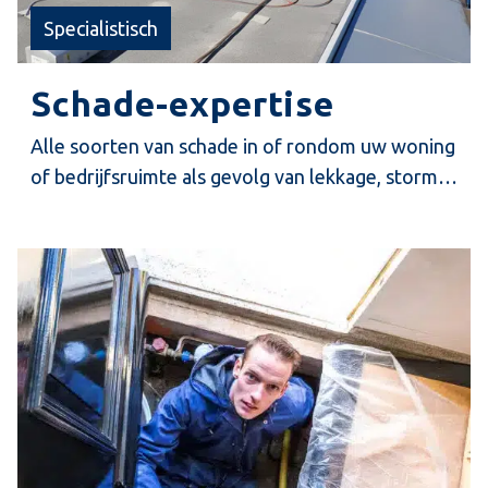
Specialistisch
Schade-expertise
Alle soorten van schade in of rondom uw woning
of bedrijfsruimte als gevolg van lekkage, storm,
brand, verkeerd uitgevoerde verbouwing,
bouwschade, gevolgschade, waterschade, schade
aan belendingen of infrastructuur, kunnen
ernstige hinder en vervelende financiële
discussies met zich meebrengen tussen u en uw
verzekeraar of aannemer.