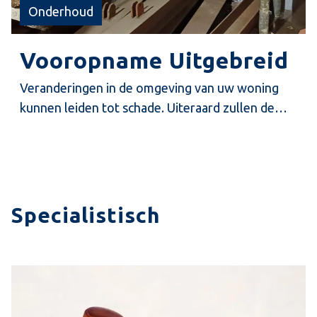
Onderhoud
Vooropname Uitgebreid
Veranderingen in de omgeving van uw woning
kunnen leiden tot schade. Uiteraard zullen de
verantwoordelijken dit proberen te voorkomen.
Om achteraf vast te kunnen stellen of er schade
is ontstaan, is het nodig dat vooraf de technische
staat van uw woning is vastgelegd. Dit kan met
een nulmeting/vooropname.
Specialistisch