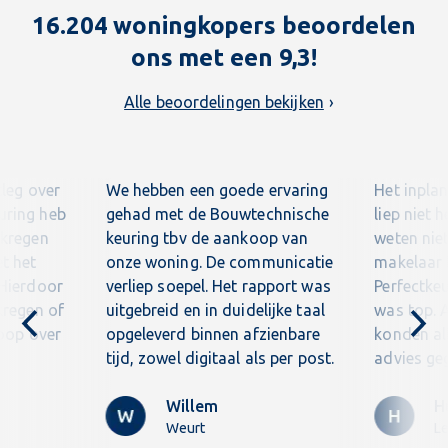
16.204 woningkopers beoordelen
ons met een 9,3!
Alle beoordelingen bekijken
tleg over
We hebben een goede ervaring
Het inpla
uring heb
gehad met de Bouwtechnische
liep niet 
ekregen
keuring tbv de aankoop van
weten niet
t het
onze woning. De communicatie
makelaar l
 Hierdoor
verliep soepel. Het rapport was
Perfectkeu
kregen of
uitgebreid en in duidelijke taal
was top. A
koop over
opgeleverd binnen afzienbare
konden all
tijd, zowel digitaal als per post.
advies ge
Willem
H
Weurt
L