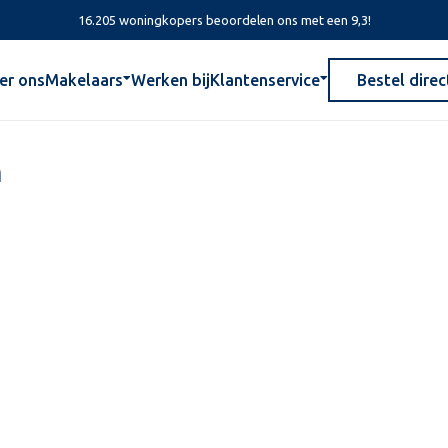
16.205 woningkopers beoordelen ons met een 9,3!
er ons
Makelaars
Werken bij
Klantenservice
Bestel direc
n