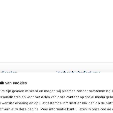
 diensten
Werken bij Perfectkeur
ten
Over Perfectkeur
ik van cookies
ten
Veelgestelde vragen
tics zijn geanonimiseerd en mogen wij plaatsen zonder toestemming
.
Kennisbank
ersonaliseren en voor het delen van onze content op social media geb
he diensten
Contact
e website ervaring en op u afgestemde informatie? Klik dan op de but
of vernieuw deze pagina. Meer informatie kunt u lezen in onze
cookie 