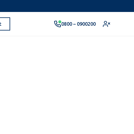
0800 – 0900200
t