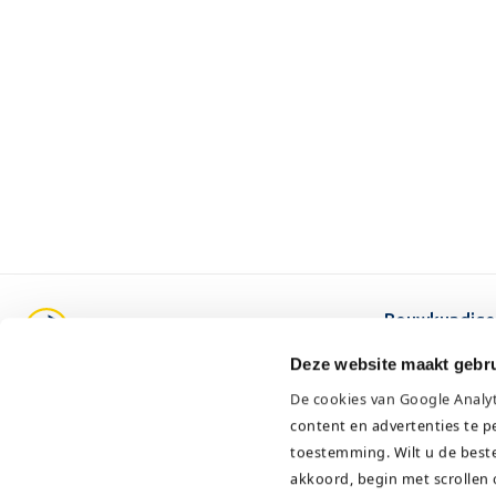
Bouwkundige
Energiediens
Deze website maakt gebru
Asbest diens
Pruimendijk 137
De cookies van Google Analy
Onderhoud
content en advertenties te p
Specialistisc
2989 AH Ridderkerk
toestemming.
Wilt u de best
KvK: 24397277
akkoord, begin met scrollen 