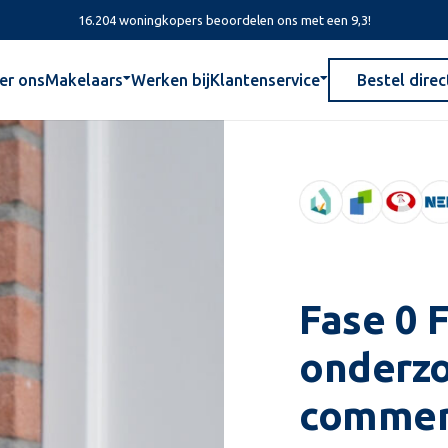
16.204 woningkopers beoordelen ons met een 9,3!
er ons
Makelaars
Werken bij
Klantenservice
Bestel direc
Fase 0 
onderzo
commerc