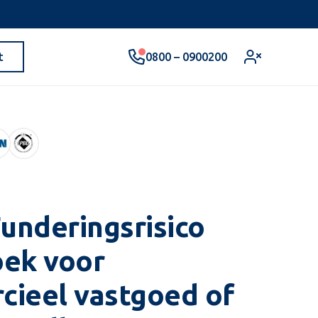
0800 – 0900200
t
Funderingsrisico
ek voor
ieel vastgoed of