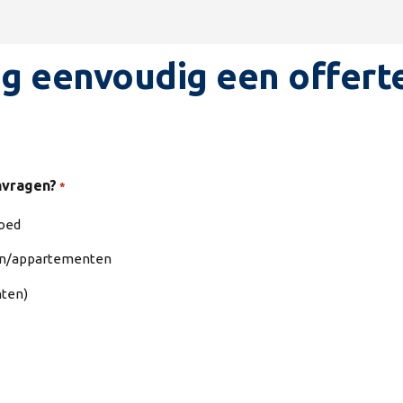
Snel geregeld
g eenvoudig een offert
nvragen?
*
goed
en/appartementen
hten)