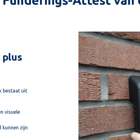
f Funderings-Attest va
 plus
 bestaat uit
n visuele
 kunnen zijn