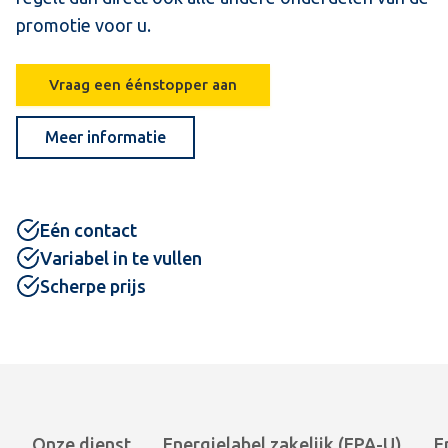
promotie voor u.
Vraag een éénstopper aan
Meer informatie
Eén contact
Variabel in te vullen
Scherpe prijs
Onze dienst
Energielabel zakelijk (EPA-U)
E