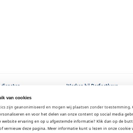
 diensten
Werken bij Perfectkeur
ten
Over Perfectkeur
ik van cookies
ten
Veelgestelde vragen
tics zijn geanonimiseerd en mogen wij plaatsen zonder toestemming
.
Kennisbank
ersonaliseren en voor het delen van onze content op social media geb
he diensten
Contact
e website ervaring en op u afgestemde informatie? Klik dan op de but
of vernieuw deze pagina. Meer informatie kunt u lezen in onze
cookie 