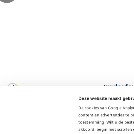
Bouwkundige
Energiediens
Deze website maakt gebru
Asbest diens
Pruimendijk 137
De cookies van Google Analy
Onderhoud
content en advertenties te p
Specialistisc
2989 AH Ridderkerk
toestemming.
Wilt u de best
KvK: 24397277
akkoord, begin met scrollen 