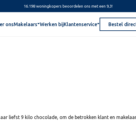
16.198 woningkopers beoordelen ons met een 9,3!
er ons
Makelaars
Werken bij
Klantenservice
Bestel direc
aar liefst 9 kilo chocolade, om de betrokken klant en makelaa