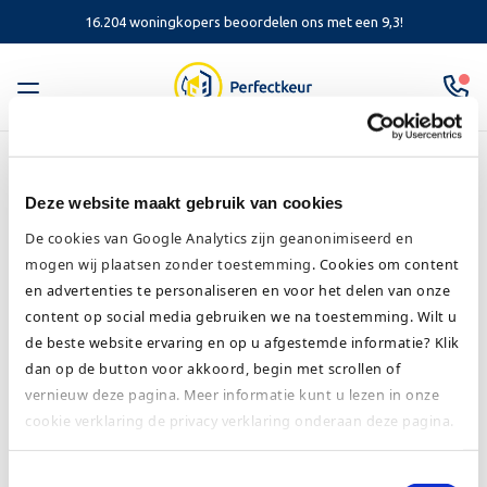
16.204 woningkopers beoordelen ons met een 9,3!
Bouwjournaal 14
augustus 2019
Deze website maakt gebruik van cookies
Home
Perfectkeur actueel
Bouwjournaal
Bouwjournaal 14 augustus 2019
De cookies van Google Analytics zijn geanonimiseerd en
mogen wij plaatsen zonder toestemming
. Cookies om content
en advertenties te personaliseren en voor het delen van onze
In het nieuwste
bouwjournaal
nemen we jou mee in de
content op social media gebruiken we na toestemming.
Wilt u
de beste website ervaring en op u afgestemde informatie? Klik
ontwikkelingen van de bouw. Het kantoor begint
dan op de button voor akkoord, begin met scrollen of
inmiddels vorm te krijgen. Het lange wachten is over en
vernieuw deze pagina. Meer informatie kunt u lezen in onze
hopelijk zijn de bouwperikelen verleden tijd.
cookie verklaring de
privacy verklaring onderaan deze pagina.
Uw verslaggever Albert van der Heide is ter plaatse om
Toestemmingsselectie