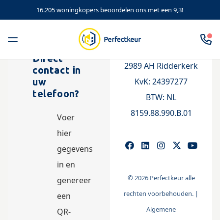
16.205 woningkopers beoordelen ons met een 9,3!
Pruimendijk 137
Direct
2989 AH Ridderkerk
contact in
KvK: 24397277
uw
telefoon?
BTW:
NL
8159.88.990.B.01
Voer
hier
gegevens
in en
© 2026 Perfectkeur alle
genereer
rechten voorbehouden. |
een
Algemene
QR-