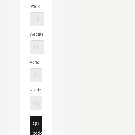
(werk)
Website
Adres
Notitie
QR-
code