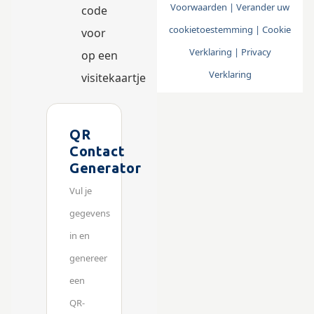
Voorwaarden
|
Verander uw
code
cookietoestemming
|
Cookie
voor
Verklaring
|
Privacy
op een
Verklaring
visitekaartje
QR
Contact
Generator
Vul je
gegevens
in en
genereer
een
QR-