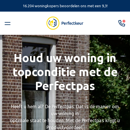
16.204 woningkopers beoordelen ons met een 9,3!
Houd uw woning in
topconditie met de
Perfectpas
Heeft u hem al? De Perfectpas. Dat is dé manier om
uw woning in
optimale staat te houden. Met de Perfectpas krijgt u
Productvoordeel,