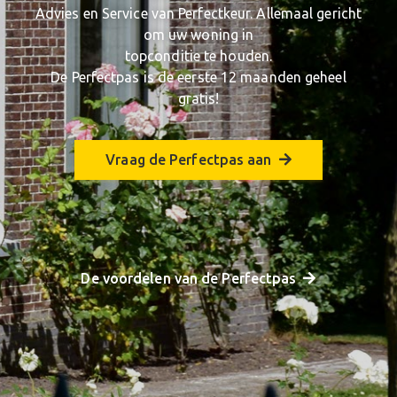
Advies en Service van Perfectkeur. Allemaal gericht
om uw woning in
topconditie te houden.
De Perfectpas is de eerste 12 maanden geheel
gratis!
Vraag de Perfectpas aan
De voordelen van de Perfectpas