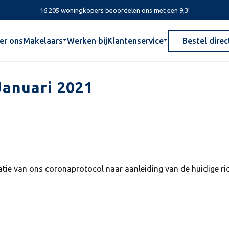
16.205 woningkopers beoordelen ons met een 9,3!
er ons
Makelaars
Werken bij
Klantenservice
Bestel direc
Januari 2021
satie van ons coronaprotocol naar aanleiding van de huidige ric