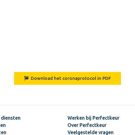
Download het coronaprotocol in PDF
 diensten
Werken bij Perfectkeur
ten
Over Perfectkeur
ten
Veelgestelde vragen