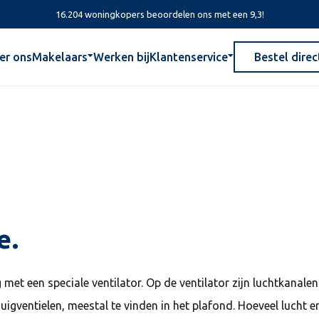
16.204 woningkopers beoordelen ons met een 9,3!
er ons
Makelaars
Werken bij
Klantenservice
Bestel direc
e.
met een speciale ventilator. Op de ventilator zijn luchtkanal
zuigventielen, meestal te vinden in het plafond. Hoeveel lucht 