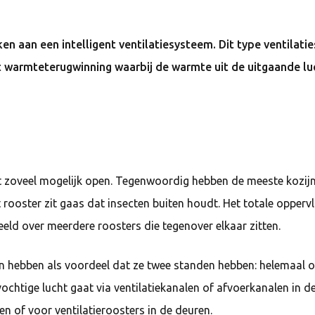
en aan een intelligent ventilatiesysteem. Dit type ventilati
armteterugwinning waarbij de warmte uit de uitgaande luc
ht zoveel mogelijk open. Tegenwoordig hebben de meeste kozijne
 het rooster zit gaas dat insecten buiten houdt. Het totale opp
eeld over meerdere roosters die tegenover elkaar zitten.
 hebben als voordeel dat ze twee standen hebben: helemaal op
 vochtige lucht gaat via ventilatiekanalen of afvoerkanalen in 
n of voor ventilatieroosters in de deuren.