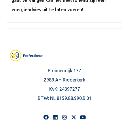
gaat vervangen kan het heel lonend zijn een
energieadvies uit te laten voeren!
Pruimendijk 137
2989 AH Ridderkerk
KvK: 24397277
BTW:
NL 8159.88.990.B.01