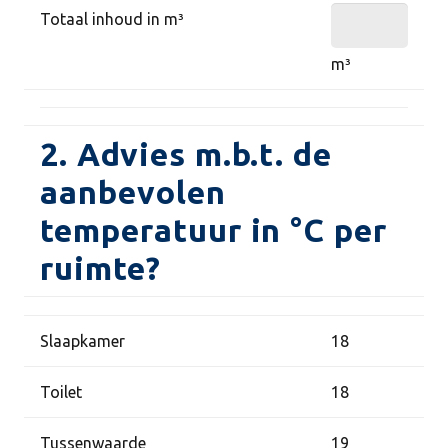
Totaal inhoud in m³
m³
2. Advies m.b.t. de
aanbevolen
temperatuur in °C per
ruimte?
Slaapkamer
18
Toilet
18
Tussenwaarde
19