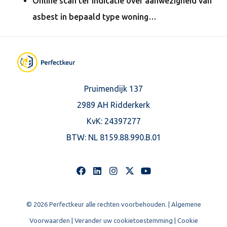
Online scan ter indicatie over aanwezigheid van
asbest in bepaald type woning…
Pruimendijk 137
2989 AH Ridderkerk
KvK: 24397277
BTW:
NL 8159.88.990.B.01
© 2026 Perfectkeur alle rechten voorbehouden. |
Algemene
Voorwaarden
|
Verander uw cookietoestemming
|
Cookie