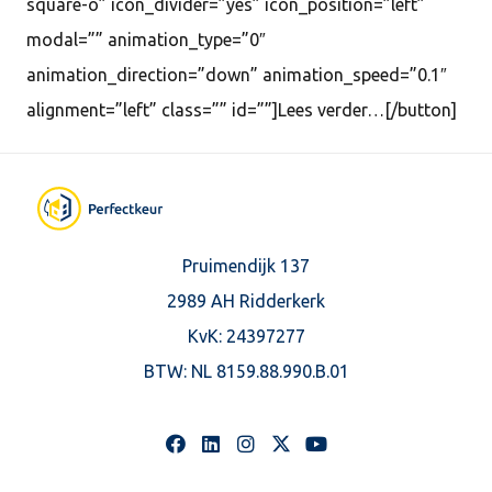
square-o” icon_divider=”yes” icon_position=”left”
modal=”” animation_type=”0″
animation_direction=”down” animation_speed=”0.1″
alignment=”left” class=”” id=””]Lees verder…[/button]
Pruimendijk 137
2989 AH Ridderkerk
KvK: 24397277
BTW:
NL 8159.88.990.B.01